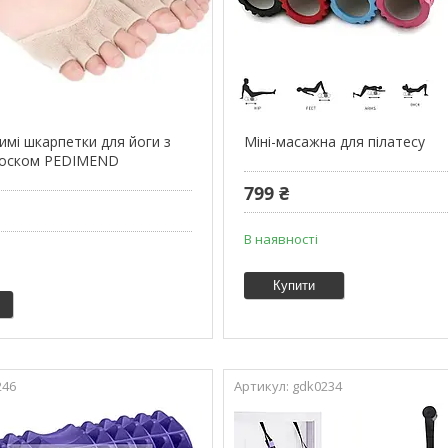
имі шкарпетки для йоги з
Міні-масажна для пілатесу
носком PEDIMEND
799 ₴
В наявності
Купити
246
gdk0234