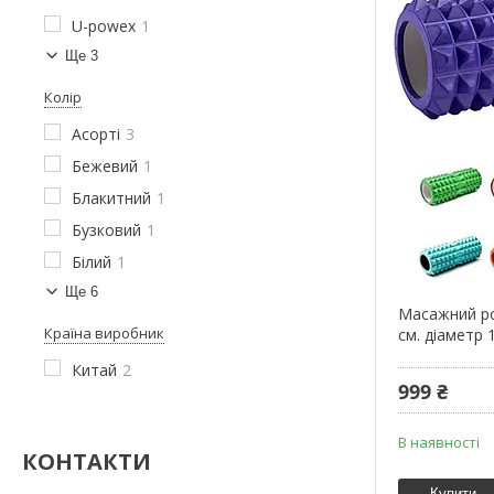
U-powex
1
Ще 3
Колір
Асорті
3
Бежевий
1
Блакитний
1
Бузковий
1
Білий
1
Ще 6
Масажний рол
Країна виробник
см. діаметр 
Китай
2
999 ₴
В наявності
КОНТАКТИ
Купити