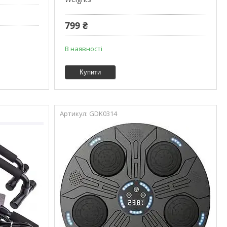
799 ₴
В наявності
Купити
GDK0314