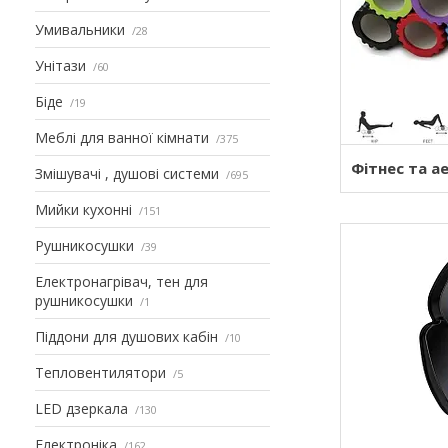
Умивальники
28
Унітази
60
Біде
19
Меблі для ванної кімнати
375
Фітнес та а
Змішувачі , душові системи
695
Мийки кухонні
151
Рушникосушки
39
Електронагрівач, тен для
рушникосушки
1
Піддони для душових кабін
10
Тепловентилятори
5
LED дзеркала
130
Електроніка
162