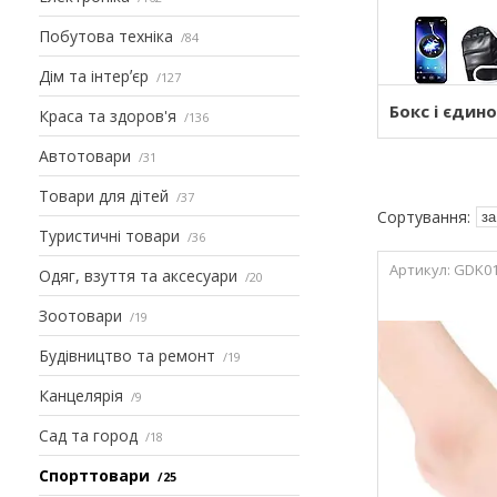
Побутова техніка
84
Дім та інтерʼєр
127
Бокс і єдин
Краса та здоров'я
136
Автотовари
31
Товари для дітей
37
Туристичні товари
36
GDK0
Одяг, взуття та аксесуари
20
Зоотовари
19
Будівництво та ремонт
19
Канцелярія
9
Сад та город
18
Спорттовари
25