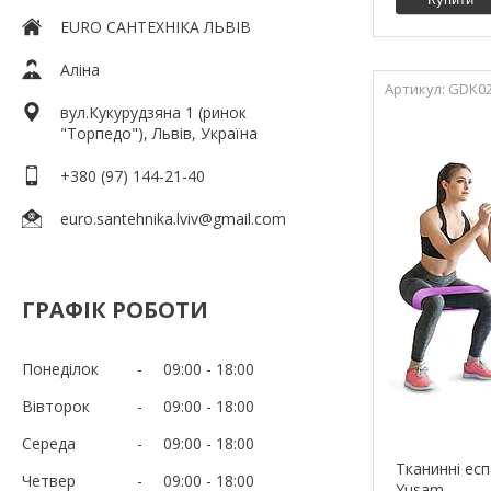
EURO САНТЕХНІКА ЛЬВІВ
Аліна
GDK0
вул.Кукурудзяна 1 (ринок
"Торпедо"), Львів, Україна
+380 (97) 144-21-40
euro.santehnika.lviv@gmail.com
ГРАФІК РОБОТИ
Понеділок
09:00
18:00
Вівторок
09:00
18:00
Середа
09:00
18:00
Тканинні ес
Четвер
09:00
18:00
Yusam