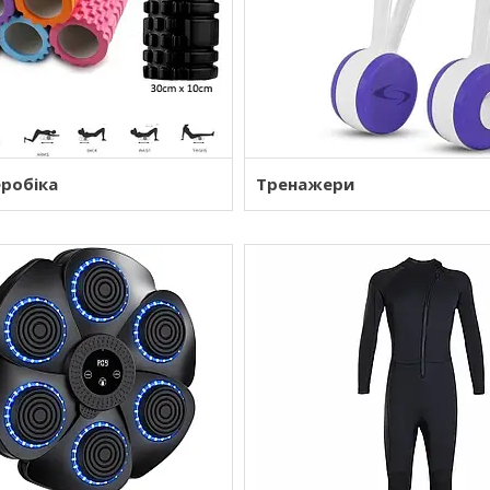
еробіка
Тренажери