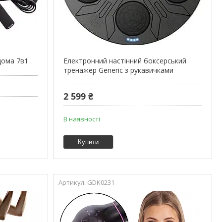
дома 7в1
Електронний настінний боксерський
тренажер Generic з рукавичками
2 599 ₴
В наявності
Купити
GDK0231