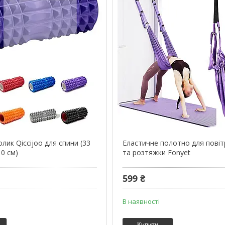
ик Qiccijoo для спини (33
Еластичне полотно для повіт
10 см)
та розтяжки Fonyet
599 ₴
В наявності
Купити