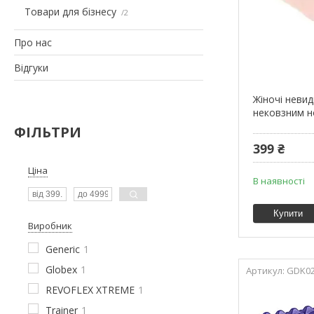
Товари для бізнесу
2
Про нас
Відгуки
Жіночі невид
нековзним 
ФІЛЬТРИ
399 ₴
Ціна
В наявності
Купити
Виробник
Generic
1
Globex
1
GDK0
REVOFLEX XTREME
1
Trainer
1