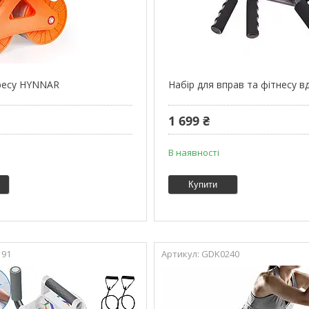
ресу HYNNAR
Набір для вправ та фітнесу в
1 699 ₴
В наявності
Купити
191
GDK0240