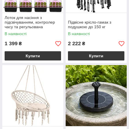
Лоток для насіння з
підсвічуванням, контролер
Підвісне крісло-гамак з
часу та регульована
подушкою до 150 кг
яскравість (комплект 4 шт.)
В наявності
В наявності
1 399
2 222
₴
₴
Купити
Купити