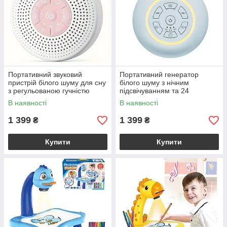
Портативний звуковий
Портативний генератор
пристрій білого шуму для сну
білого шуму з нічним
з регульованою гучністю
підсвічуванням та 24
заспокійливими звуками
В наявності
В наявності
1 399
1 399
₴
₴
Купити
Купити