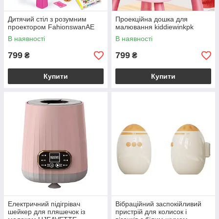
Дитячий стіл з розумним
Проекційна дошка для
проектором FahionswanAE
малювання kiddiewinkpk
В наявності
В наявності
799
799
₴
₴
Купити
Купити
Електричний підігрівач
Вібраційний заспокійливий
шейкер для пляшечок із
пристрій для колисок і