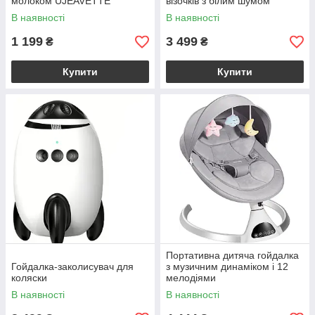
молоком UJEAVETTE
візочків з білим шумом
В наявності
В наявності
1 199
3 499
₴
₴
Купити
Купити
Портативна дитяча гойдалка
Гойдалка-заколисувач для
з музичним динаміком і 12
коляски
мелодіями
В наявності
В наявності