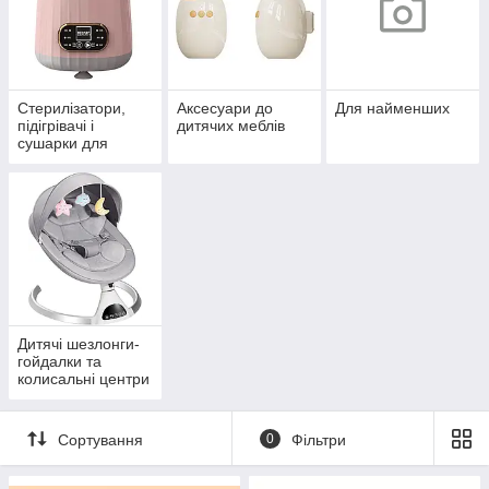
Стерилізатори,
Аксесуари до
Для найменших
підігрівачі і
дитячих меблів
сушарки для
пляшечок
Дитячі шезлонги-
гойдалки та
колисальні центри
Сортування
0
Фільтри