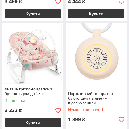
3 499
4 444
₴
₴
Купити
Купити
Дитяче крісло-гойдалка з
брязкальцем до 18 кг
Портативний генератор
білого шуму з нічним
В наявності
підсвічуванням
3 333
Немає в наявності
₴
1 399
₴
Купити