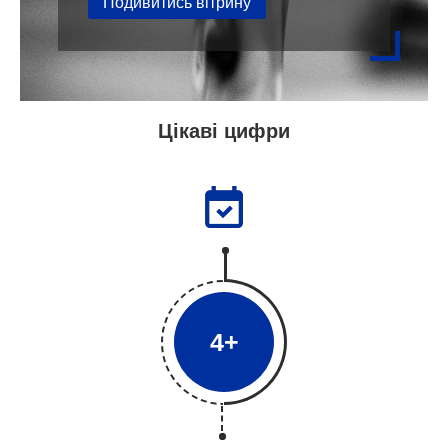
Подивитись вітрину
Цікаві цифри
4+