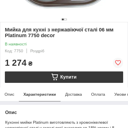
Мийка для кухні з нержавіючої сталі 06 мм
Platinum 7750 decor
В наявності
Код: 7750
Роздріб
1 274
₴
Купити
Опис
Характеристики
Доставка
Оплата
Умови 
Опис
Кухонні мийки Platinum виготовляють з хромонікелевої
нержавіючої сталі у складі якої знаходиться 18% хрому і 8-