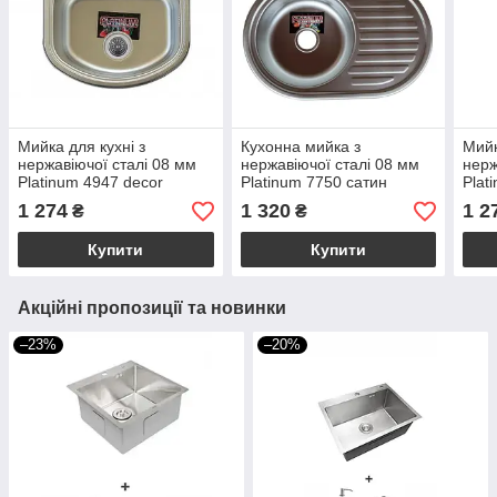
Мийка для кухні з
Кухонна мийка з
Мийк
нержавіючої сталі 08 мм
нержавіючої сталі 08 мм
нерж
Platinum 4947 decor
Platinum 7750 сатин
Plat
1 274
1 320
1 2
₴
₴
Купити
Купити
Акційні пропозиції та новинки
–23%
–20%