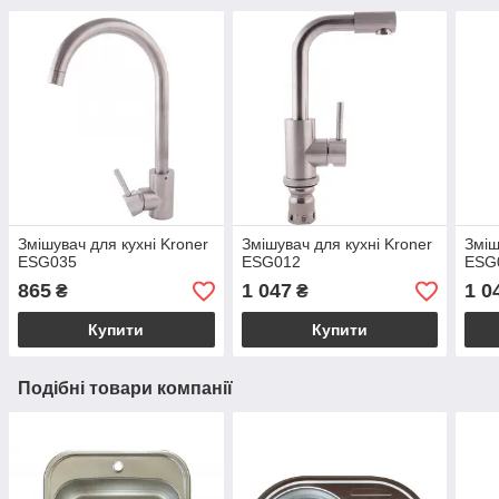
Змішувач для кухні Kroner
Змішувач для кухні Kroner
Зміш
ESG035
ESG012
ESG
865
1 047
1 0
₴
₴
Купити
Купити
Подібні товари компанії