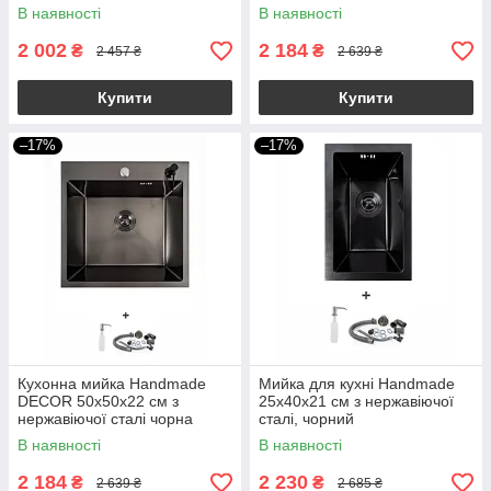
В наявності
В наявності
2 002
2 184
₴
₴
2 457 ₴
2 639 ₴
Купити
Купити
–17%
–17%
Кухонна мийка Handmade
Мийка для кухні Handmade
DECOR 50х50х22 см з
25x40х21 см з нержавіючої
нержавіючої сталі чорна
сталі, чорний
В наявності
В наявності
2 184
2 230
₴
₴
2 639 ₴
2 685 ₴