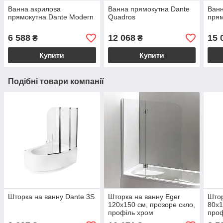
Ванна акрилова
Ванна прямокутна Dante
Ванн
прямокутна Dante Modern
Quadros
прям
6 588
12 068
15 
₴
₴
Купити
Купити
Подібні товари компанії
Шторка на ванну Dante 3S
Шторка на ванну Eger
Штор
120х150 см, прозоре скло,
80х1
профіль хром
проф