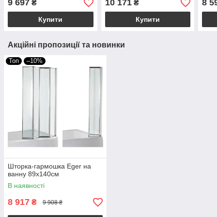
9 697
10 171
8 5
₴
₴
Купити
Купити
Акційні пропозиції та новинки
Топ
–10%
Шторка-гармошка Eger на
ванну 89х140см
В наявності
8 917
₴
9 908 ₴