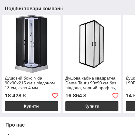
Подібні товари компанії
Душовий бокс Nida
Душова кабіна квадратна
Душо
90x90x215 см з піддоном
Dante Tauru 90x90 см без
L90
13 см, скло 4 мм
піддона, чорний профіль,
прозоре скло
18 428
16 864
14 
₴
₴
Купити
Купити
Про нас