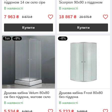
піддоном 14 см скло сіре
Scorpion 90x90 з піддоном
В наявності
В наявності
7 963
18 867
₴
₴
8 873 ₴
20 975 ₴
Купити
Купити
Топ
–9%
–8%
Душова кабіна Velum 80х80
Душова кабіна Frost 80х80
см без піддона, матове скло
без піддона
В наявності
В наявності
5 534
5 233
₴
₴
6 061 ₴
5 688 ₴