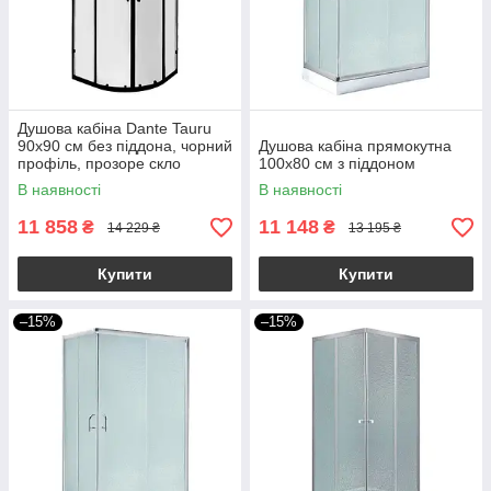
Душова кабіна Dante Tauru
90x90 см без піддона, чорний
Душова кабіна прямокутна
профіль, прозоре скло
100х80 см з піддоном
В наявності
В наявності
11 858
11 148
₴
₴
14 229 ₴
13 195 ₴
Купити
Купити
–15%
–15%