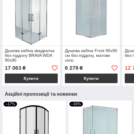
Душова кабіна квадратна
Душова кабіна Frost 90х90
Душо
без піддону BRAVA WDA
см без піддону, матове
без 
90х90
скло
17 063
6 279
12 
₴
₴
Купити
Купити
Акційні пропозиції та новинки
–17%
–16%