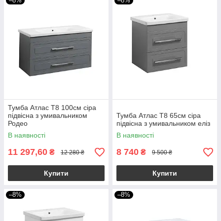
–8%
–8%
Тумба Атлас Т8 100см сіра
підвісна з умивальником
Тумба Атлас Т8 65см сіра
Родео
підвісна з умивальником еліз
В наявності
В наявності
11 297,60
8 740
₴
₴
12 280 ₴
9 500 ₴
Купити
Купити
–8%
–8%