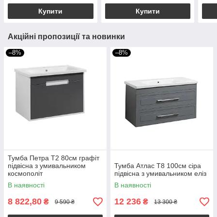
Купити
Купити
Акційні пропозиції та новинки
–8%
–8%
Тумба Петра Т2 80см графіт
підвісна з умивальником
Тумба Атлас Т8 100см сіра
космополіт
підвісна з умивальником еліз
В наявності
В наявності
8 822,80
12 236
₴
₴
9 590 ₴
13 300 ₴