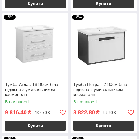
Купити
Купити
–8%
–8%
Тумба Атлас Т8 80см біла
Тумба Петра Т2 80см біла
підвісна з умивальником
підвісна з умивальником
космополіт
космополіт
В наявності
В наявності
9 816,40
8 822,80
₴
₴
10 670 ₴
9 590 ₴
Купити
Купити