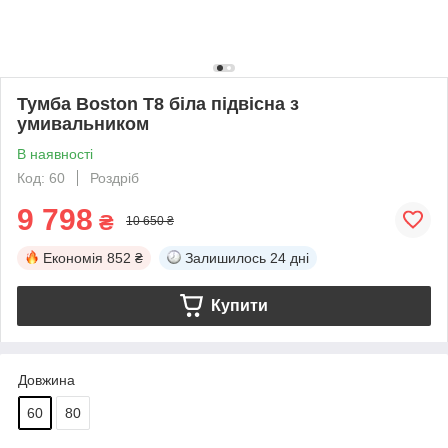
Тумба Boston Т8 біла підвісна з
умивальником
В наявності
Код: 60
Роздріб
9 798
₴
10 650 ₴
Економія
852 ₴
Залишилось
24 дні
Купити
Довжина
60
80