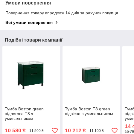
Умови повернення
Повернення товару впродовж 14 днів за рахунок покупця
Всі умови повернення
Подібні товари компанії
Тумба Boston green
Тумба Boston Т8 green
Тумб
підлогова Т8 з
підвісна з умивальником
підв
умивальником
уми
14 
10 580
10 212
₴
₴
11 500 ₴
11 100 ₴
15 76