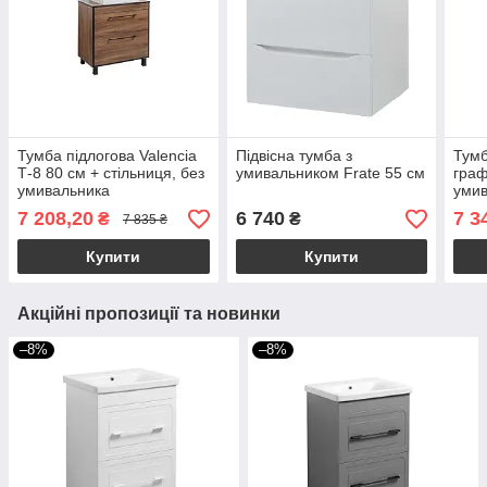
Тумба підлогова Valencia
Підвісна тумба з
Тумб
Т-8 80 см + стільниця, без
умивальником Frate 55 см
граф
умивальника
уми
7 208,20
6 740
7 3
₴
₴
7 835 ₴
Купити
Купити
Акційні пропозиції та новинки
–8%
–8%