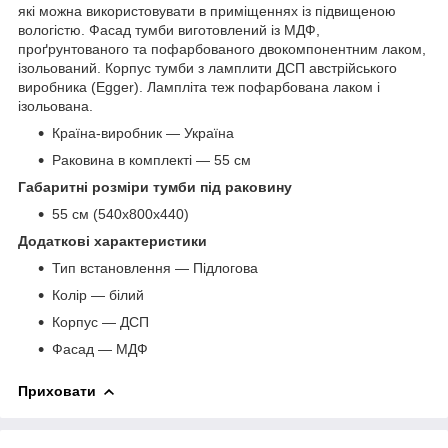
які можна використовувати в приміщеннях із підвищеною
вологістю. Фасад тумби виготовлений із МДФ,
проґрунтованого та пофарбованого двокомпонентним лаком,
ізольований. Корпус тумби з ламплити ДСП австрійського
виробника (Egger). Лампліта теж пофарбована лаком і
ізольована.
Країна-виробник — Україна
Раковина в комплекті — 55 см
Габаритні розміри тумби під раковину
55 см (540х800х440)
Додаткові характеристики
Тип встановлення — Підлогова
Колір — білий
Корпус — ДСП
Фасад — МДФ
Приховати