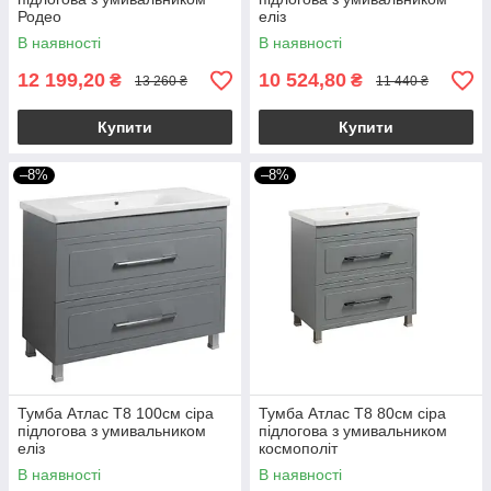
Родео
еліз
В наявності
В наявності
12 199,20
10 524,80
₴
₴
13 260 ₴
11 440 ₴
Купити
Купити
–8%
–8%
Тумба Атлас Т8 100см сіра
Тумба Атлас Т8 80см сіра
підлогова з умивальником
підлогова з умивальником
еліз
космополіт
В наявності
В наявності