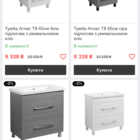
Тумба Атлас Т8 65см біла
Тумба Атлас Т8 65см сіра
підлогова з умивальником
підлогова з умивальником
еліз
еліз
В наявності
В наявності
9 338
9 338
₴
₴
10 150 ₴
10 150 ₴
Купити
Купити
–8%
–8%