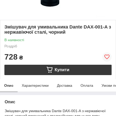
Змішувач для умивальника Dante DAX-001-A з
нержавіючої сталі, чорний
В наявності
Роздріб
728
₴
Купити
Опис
Характеристики
Доставка
Оплата
Умови п
Опис
Змішувач для умивальника Dante DAX-001-A з нержавіючої
сталі, чорний виконаний у традиційному для цього типу