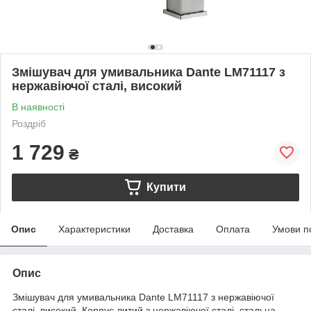
Змішувач для умивальника Dante LM71117 з
нержавіючої сталі, високий
В наявності
Роздріб
1 729
₴
Купити
Опис
Характеристики
Доставка
Оплата
Умови п
Опис
Змішувач для умивальника Dante LM71117 з нержавіючої
сталі, високий. Корпус литий з нержавіючої сталі, стальна