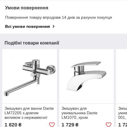
Умови повернення
Повернення товару впродовж 14 днів за рахунок покупця
Всі умови повернення
Подібні товари компанії
Змішувач для ванни Dante
Змішувач для
Зміш
LM72205 з довгим
умивальника Dante
умив
виливом з нержавіючої
LM1070, хром
001,
сталі, хром
1 820
1 729
1 7
₴
₴