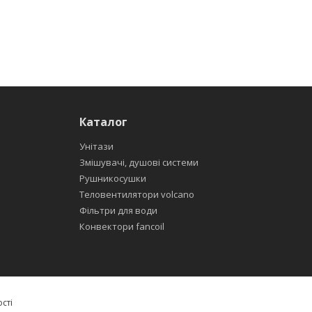
Каталог
Унітази
Змішувачі, душові системи
Рушникосушки
Теловентилятори volcano
Фільтри для води
Конвектори fancoil
сті