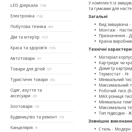
У комплекті із змішу
LED дзеркала
130
та гумками для насті
Електроніка
Загальні
162
Вид змішувача 
Побутова техніка
84
Монтаж - Насті
Призначення - Д
Дім та інтерʼєр
127
Країна виробник
Краса та здоров'я
136
Технічні характер
Матеріал корпус
Автотовари
31
Картридж чи кра
Діаметр картрид
Товари для дітей
37
Термостат - Ні
Туристичні товари
Мінімальний тиск
36
Максимальний ти
Одяг, взуття та
Робочий тиск (ба
аксесуари
MAX різниця тиск
20
Мінімальна темп
Зоотовари
19
Максимальна тем
Тип підводки - 
Будівництво та ремонт
19
Зовнішнє виконан
Канцелярія
9
Стиль - Модерн