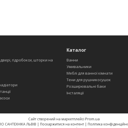
Каталог
 двері, гідробокси, шторки на
Ванни
Умивальники
Меблі для ванної кімнати
Тени для рушникосушок
радіатори
Розширювальні баки
танції
Інсталяції
асоси
Prom.ua
Сайт створений на маркетплейсі
EURO САНТЕХНІКА ЛЬВІВ |
Поскаржитися на контент
|
Політика конфіденційно