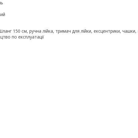
ль
тий
ланг 150 см, ручна лійка, тримач для лійки, ексцентрики, чашки, 
ицтво по експлуатації