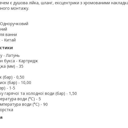
вачем є душова лійка, шланг, ексцентрики з хромованими накладк
нного монтажу.
- Одноручковий
нний
ля ванни
 - Китай
истики
у - Латунь
н букса - Картридж
жа (мм) - 35
 (бар) - 0,50
ск (бар) - 10,00
р) - 1-5
у гарячої та холодної води (бар) - 1,50
ература води (°C) - 5
пература води (°C) - 90
Жорстка
ня