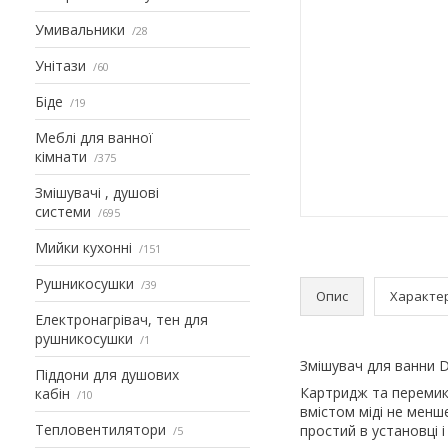
Умивальники
28
Унітази
60
Біде
19
Меблі для ванної
кімнати
375
Змішувачі , душові
системи
695
Мийки кухонні
151
Рушникосушки
39
Опис
Характе
Електронагрівач, тен для
рушникосушки
1
Змішувач для ванни 
Піддони для душових
Картридж та переми
кабін
10
вмістом міді не менш
Тепловентилятори
простий в установці і
5