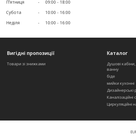
Пʼятниця
09:00
18:00
Субота
10:00
16:00
Неділя
10:00
16:00
Вигідні пропозиції
Каталог
Товари зі знижками
Душові кабіни,
ванну
біде
мийки кухонні
Дизайнерські 
Каналізаційні с
Циркуляційні н