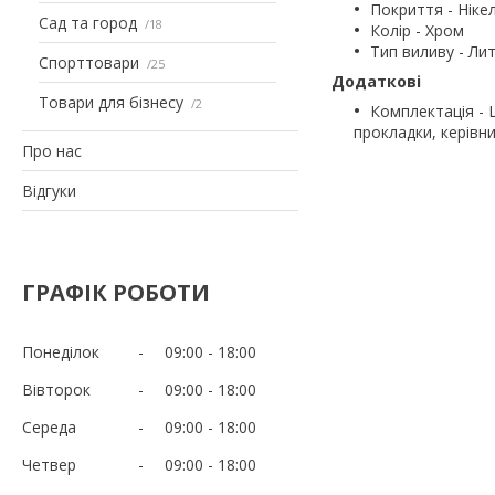
Покриття - Ніке
Сад та город
18
Колір - Хром
Тип виливу - Ли
Спорттовари
25
Додаткові
Товари для бізнесу
2
Комплектація - Ш
прокладки, керівн
Про нас
Відгуки
ГРАФІК РОБОТИ
Понеділок
09:00
18:00
Вівторок
09:00
18:00
Середа
09:00
18:00
Четвер
09:00
18:00