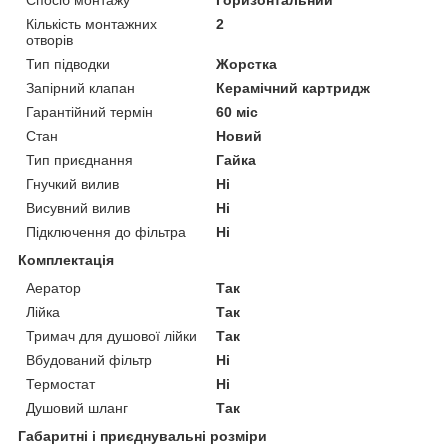
Кількість монтажних
2
отворів
Тип підводки
Жорстка
Запірний клапан
Керамічний картридж
Гарантійний термін
60 міс
Стан
Новий
Тип приєднання
Гайка
Гнучкий вилив
Ні
Висувний вилив
Ні
Підключення до фільтра
Ні
Комплектація
Аератор
Так
Лійка
Так
Тримач для душової лійки
Так
Вбудований фільтр
Ні
Термостат
Ні
Душовий шланг
Так
Габаритні і приєднувальні розміри