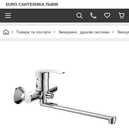
EURO САНТЕХНІКА ЛЬВІВ
Товари та послуги
Змішувачі , душові системи
Змішув