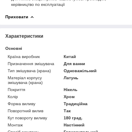
керівництво по експлуатації
Приховати
Характеристики
Основні
Країна виробник
Китай
Призначення змішувача
Для ванни
Тип змішувача (крана)
Одноважільний
Матеріал корпусу
Латунь
змішувача (крана)
Покриття
Нікель
Колір
Хром
Форма виливу
Традиційна
Поворотний вилив
Так
Кут повороту виливу
180 град.
Монтаж
Настінний
Спосіб монтажу
Горизонтальний