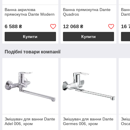
Ванна акрилова
Ванна прямокутна Dante
Ванн
прямокутна Dante Modern
Quadros
Dant
6 588
12 068
16 
₴
₴
Купити
Купити
Подібні товари компанії
Змішувач для ванни Dante
Змішувач для ванни Dante
Зміш
Adel 006, хром
Germes 006, хром
Osca