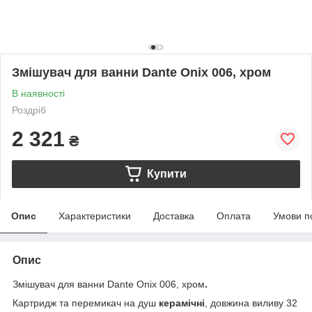
Змішувач для ванни Dante Onix 006, хром
В наявності
Роздріб
2 321
₴
Купити
Опис
Характеристики
Доставка
Оплата
Умови п
Опис
Змішувач для ванни Dante Onix 006, хром
.
Картридж та перемикач на душ
керамічні
, довжина виливу 32