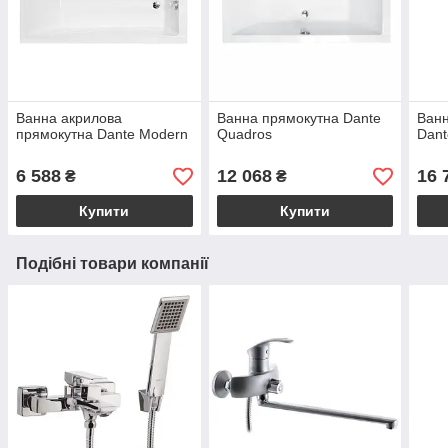
Ванна акрилова
Ванна прямокутна Dante
Ванн
прямокутна Dante Modern
Quadros
Dant
6 588
12 068
16 
₴
₴
Купити
Купити
Подібні товари компанії