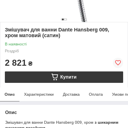
Змішувач для ванни Dante Hansberg 009,
хром матовий (сатин)
В наявності
Роздріб
2 821
₴
Купити
Опис
Характеристики
Доставка
Оплата
Умови п
Опис
Змішувач для ванни Dante Hansberg 009, хром
з шикарним
сучасним дизайном.