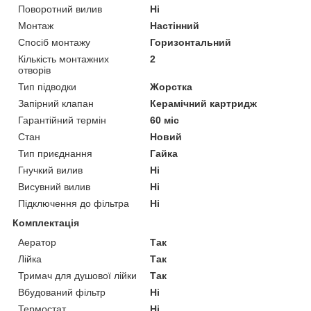
Поворотний вилив
Ні
Монтаж
Настінний
Спосіб монтажу
Горизонтальний
Кількість монтажних
2
отворів
Тип підводки
Жорстка
Запірний клапан
Керамічний картридж
Гарантійний термін
60 міс
Стан
Новий
Тип приєднання
Гайка
Гнучкий вилив
Ні
Висувний вилив
Ні
Підключення до фільтра
Ні
Комплектація
Аератор
Так
Лійка
Так
Тримач для душової лійки
Так
Вбудований фільтр
Ні
Термостат
Ні