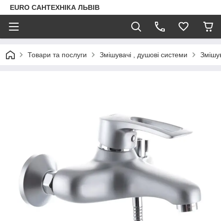
EURO САНТЕХНІКА ЛЬВІВ
Товари та послуги
Змішувачі , душові системи
Змішув