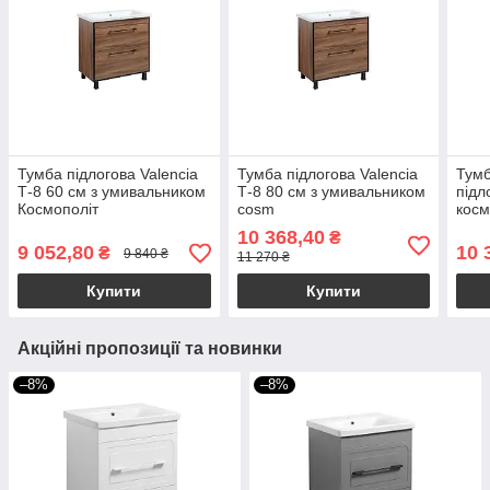
Тумба підлогова Valencia
Тумба підлогова Valencia
Тумб
Т-8 60 см з умивальником
Т-8 80 см з умивальником
підл
Космополіт
cosm
косм
10 368,40
₴
9 052,80
10 
₴
9 840 ₴
11 270 ₴
Купити
Купити
Акційні пропозиції та новинки
–8%
–8%