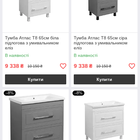
Тумба Атлас Т8 65см біла
Тумба Атлас Т8 65см сіра
підлогова з умивальником
підлогова з умивальником
еліз
еліз
В наявності
В наявності
9 338
9 338
₴
₴
10 150 ₴
10 150 ₴
Купити
Купити
–8%
–8%