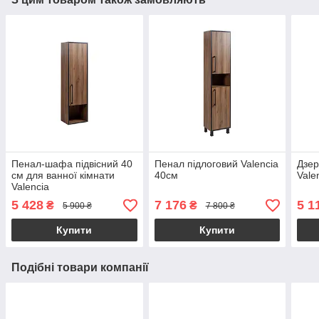
Пенал-шафа підвісний 40
Пенал підлоговий Valencia
Дзе
см для ванної кімнати
40см
Vale
Valencia
5 428
7 176
5 1
₴
₴
5 900 ₴
7 800 ₴
Купити
Купити
Подібні товари компанії