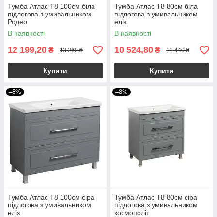
Тумба Атлас Т8 100см біла
Тумба Атлас Т8 80см біла
підлогова з умивальником
підлогова з умивальником
Родео
еліз
В наявності
В наявності
12 199,20
10 524,80
₴
₴
13 260 ₴
11 440 ₴
Купити
Купити
–8%
–8%
Тумба Атлас Т8 100см сіра
Тумба Атлас Т8 80см сіра
підлогова з умивальником
підлогова з умивальником
еліз
космополіт