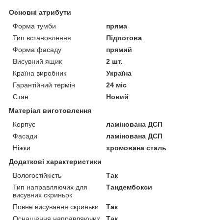
Основні атрибути
Форма тумби
пряма
Тип встановлення
Підлогова
Форма фасаду
прямий
Висувний ящик
2 шт.
Країна виробник
Україна
Гарантійний термін
24 міс
Стан
Новий
Матеріал виготовлення
Корпус
ламінована ДСП
Фасади
ламінована ДСП
Ніжки
хромована сталь
Додаткові характеристики
Вологостійкість
Так
Тип направляючих для
Тандембокси
висувних скриньок
Повне висування скриньки
Так
Оснащення направляючих
Так