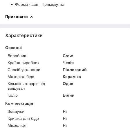
Форма чаші - Прямокутна
Приховати
Характеристики
Основні
Виробник
Crow
Країна виробник
Чехія
Спосіб установки
Підлоговий
Матеріал біде
Кераміка
Кількість отворів під
Одне
змішувач
Колір
Білий
Комплектація
Змішувач
Ні
Кришка для біде
Ні
Мікроліфт
Ні