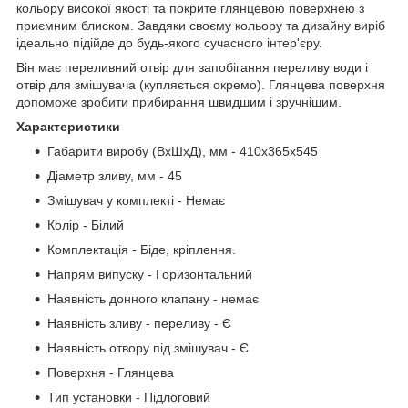
кольору високої якості та покрите глянцевою поверхнею з
приємним блиском. Завдяки своєму кольору та дизайну виріб
ідеально підійде до будь-якого сучасного інтер'єру.
Він має переливний отвір для запобігання переливу води і
отвір для змішувача (купляється окремо). Глянцева поверхня
допоможе зробити прибирання швидшим і зручнішим.
Характеристики
Габарити виробу (ВхШхД), мм - 410х365х545
Діаметр зливу, мм - 45
Змішувач у комплекті - Немає
Колір - Білий
Комплектація - Біде, кріплення.
Напрям випуску - Горизонтальний
Наявність донного клапану - немає
Наявність зливу - переливу - Є
Наявність отвору під змішувач - Є
Поверхня - Глянцева
Тип установки - Підлоговий