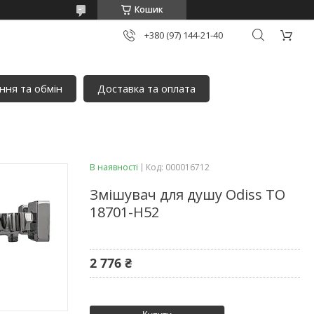
Кошик
+380 (97) 144-21-40
ня та обмін
Доставка та оплата
В наявності
Код:
000016712
Змішувач для душу Odiss TO
18701-H52
2 776 ₴