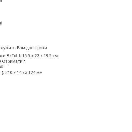
і
і
служить Вам довгі роки
и ВхГхШ: 16.5 х 22 х 19.5 см
0 Отримати г
80
): 210 х 145 х 124 мм