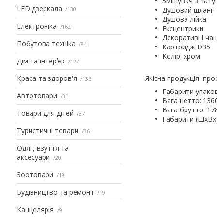
Змішувач з латун
LED дзеркала
130
Душовий шланг
Душова лійка
Електроніка
162
Ексцентрики
Декоративні чаш
Побутова техніка
84
Картридж D35
Колір: хром
Дім та інтерʼєр
127
Краса та здоров'я
Якісна продукція про
136
Габарити упаковк
Автотовари
31
Вага нетто: 136
Вага брутто: 17
Товари для дітей
37
Габарити (ШхВхГ
Туристичні товари
36
Одяг, взуття та
аксесуари
20
Зоотовари
19
Будівництво та ремонт
19
Канцелярія
9