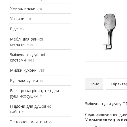
Умивальники
28
Унітази
60
Біде
19
Меблі для ванної
кімнати
375
Змішувачі , душові
системи
695
Мийки кухонні
151
Рушникосушки
39
Опис
Характе
Електронагрівач, тен для
рушникосушки
1
Змішувач для душу O
Піддони для душових
кабін
10
Серія змішувачів див
У комплектацію вх
Тепловентилятори
5