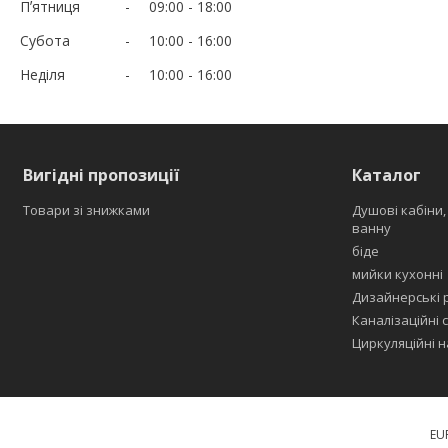
Пʼятниця
09:00
18:00
Субота
10:00
16:00
Неділя
10:00
16:00
Вигідні пропозиції
Каталог
Товари зі знижками
Душові кабіни,
ванну
біде
мийки кухонні
Дизайнерські 
Каналізаційні с
Циркуляційні н