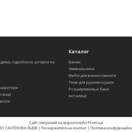
Каталог
 двері, гідробокси, шторки на
Ванни
Умивальники
Меблі для ванної кімнати
Тени для рушникосушок
радіатори
Розширювальні баки
танції
Інсталяції
асоси
Prom.ua
Сайт створений на маркетплейсі
EURO САНТЕХНІКА ЛЬВІВ |
Поскаржитися на контент
|
Політика конфіденційно