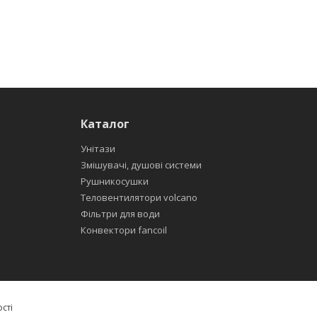
Каталог
Унітази
Змішувачі, душові системи
Рушникосушки
Теловентилятори volcano
Фільтри для води
Конвектори fancoil
сті