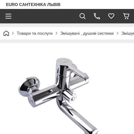
EURO САНТЕХНІКА ЛЬВІВ
Товари та послуги
Змішувачі , душові системи
Змішув