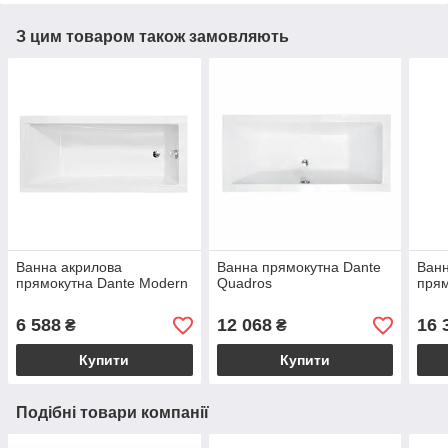
З цим товаром також замовляють
Ванна акрилова
Ванна прямокутна Dante
Ванн
прямокутна Dante Modern
Quadros
прям
6 588
12 068
16 
₴
₴
Купити
Купити
Подібні товари компанії