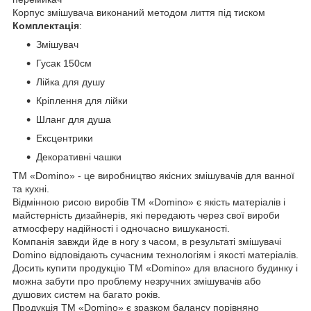
Корпус змішувача виконаний методом лиття під тиском
Комплектація
:
Змішувач
Гусак 150см
Лійка для душу
Кріплення для лійки
Шланг для душа
Ексцентрики
Декоративні чашки
ТМ «Domino» - це виробництво якісних змішувачів для ванної
та кухні.
Відмінною рисою виробів ТМ «Domino» є якість матеріалів і
майстерність дизайнерів, які передають через свої вироби
атмосферу надійності і одночасно вишуканості.
Компанія завжди йде в ногу з часом, в результаті змішувачі
Domino відповідають сучасним технологіям і якості матеріалів.
Досить купити продукцію ТМ «Domino» для власного будинку і
можна забути про проблему незручних змішувачів або
душових систем на багато років.
Продукція ТМ «Domino» є зразком балансу порівняно