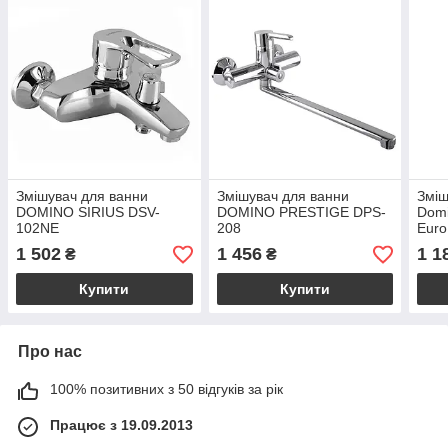
Змішувач для ванни
Змішувач для ванни
Зміш
DOMINO SIRIUS DSV-
DOMINO PRESTIGE DPS-
Domi
102NE
208
Euro
1 502
1 456
1 1
₴
₴
Купити
Купити
Про нас
100% позитивних з 50 відгуків за рік
Працює з 19.09.2013