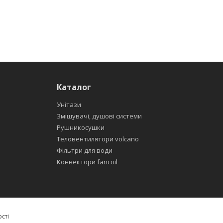
Каталог
Унітази
Змішувачі, душові системи
Рушникосушки
Теловентилятори volcano
Фільтри для води
Конвектори fancoil
сті