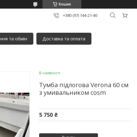
Кошик
+380 (97) 144-21-40
ня та обмін
Доставка та оплата
В наявності
Тумба підлогова Verona 60 см
з умивальником cosm
5 750 ₴