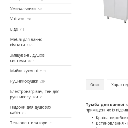
Умивальники
28
Унітази
60
Біде
19
Меблі для ванної
кімнати
375
Змішувачі , душові
системи
695
Мийки кухонні
151
Рушникосушки
39
Опис
Характе
Електронагрівач, тен для
рушникосушки
1
Тумба для ванної 
Піддони для душових
приміщеннях із підви
кабін
10
Країна-виробни
Тепловентилятори
Встановлення - 
5