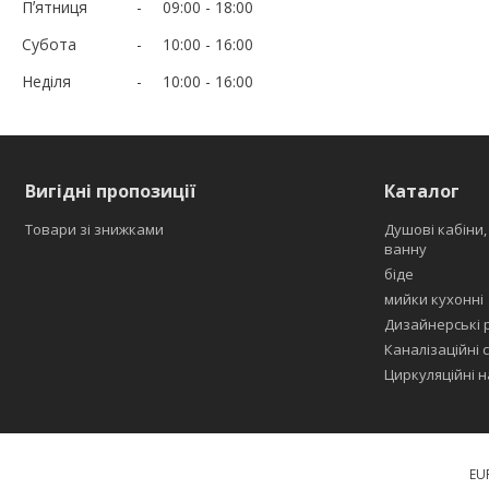
Пʼятниця
09:00
18:00
Субота
10:00
16:00
Неділя
10:00
16:00
Вигідні пропозиції
Каталог
Товари зі знижками
Душові кабіни,
ванну
біде
мийки кухонні
Дизайнерські 
Каналізаційні с
Циркуляційні н