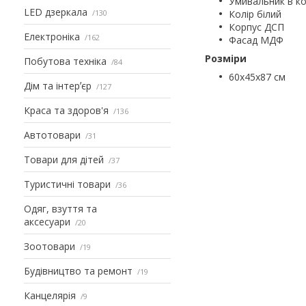
Умивальник в к
LED дзеркала
130
Колір білий
Корпус ДСП
Електроніка
162
Фасад МДФ
Розміри
Побутова техніка
84
60х45х87 см
Дім та інтерʼєр
127
Краса та здоров'я
136
Автотовари
31
Товари для дітей
37
Туристичні товари
36
Одяг, взуття та
аксесуари
20
Зоотовари
19
Будівництво та ремонт
19
Канцелярія
9