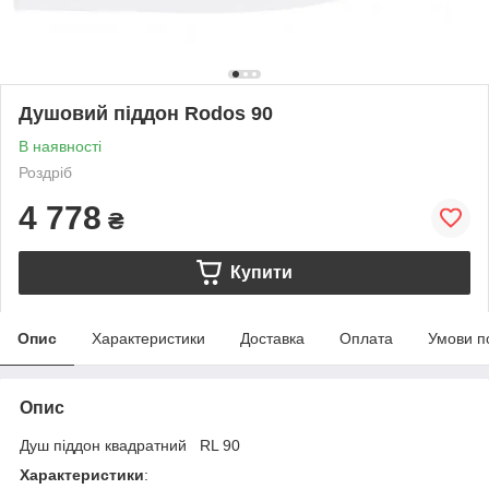
Душовий піддон Rodos 90
В наявності
Роздріб
4 778
₴
Купити
Опис
Характеристики
Доставка
Оплата
Умови п
Опис
Душ піддон квадратний RL 90
Характеристики
: