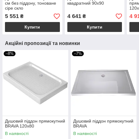
см без піддону, тоноване
квадратний 90х90
пря
сіре скло
120
5 551
4 641
4 9
₴
₴
Купити
Купити
Акційні пропозиції та новинки
–8%
–7%
Душовий піддон прямокутний
Душовий піддон прямокутний
BRAVA 120x80
BRAVA
В наявності
В наявності