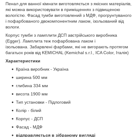
Пенал для ванної кімнати виготовляється з якісних матеріалів,
які можна використовувати в приміщеннях з підвищеною
вологістю. Фасад тумби виготовлений з МДФ, прогрунтуваного
і пофарбованого двокомпонентним лаком, ізольований від
вологи.
Корпус тумби з ламплити ДСП австрійського виробника
(Egger). Ламплита теж пофарбована лаком і
ізольована. Забарвлені фарбами, які не вигорають протягом
багатьох років від KEMICHAL (Kemichal s.r.l., ICA Color, Італія)
Характеристики
Країна виробник - Україна
ширина 500 мм
глибина 334 мм
висота 1900 мм
Тип установки - Підлоговий
Колір - білий
Корпус - ДСП
Фасад - МДФ
відправляється в зібраному вигляді