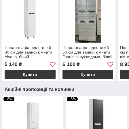
Пенал-шафа підлоговий
Пенал-шафа підлоговий
Пена
30 см для ванної кімнати
60 см для ванної кімнати
см п
Alveus, білий
Грація з шухлядами, білий
кімн
кош
5 140
6 100
8 9
₴
₴
Купити
Купити
Акційні пропозиції та новинки
–8%
–8%