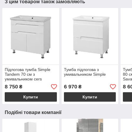
З цим товаром також замовляють
Підлогова тумба Simple
Тумба підлогова з
Тумб
Tandem 70 см з
умивальником Simple
80 с
умивальником cers
Sav
8 750
6 970
8 6
₴
₴
Купити
Купити
Подібні товари компанії