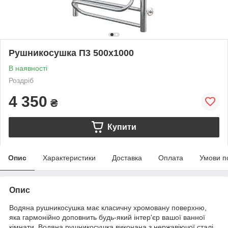
Рушникосушка П3 500х1000
В наявності
Роздріб
4 350
₴
Купити
Опис
Характеристики
Доставка
Оплата
Умови п
Опис
Водяна рушникосушка має класичну хромовану поверхню,
яка гармонійно доповнить будь-який інтер'єр вашої ванної
кімнати. Водяна рушникосушка виконана з нержавіючої сталі