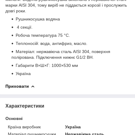
марки AISI 304, тому виріб не піддається корозії і прослужить
довгі роки.
Рушникосушка водяна
4 секції.
Робоча температура 75 °С.
Теплоносій: вода, антифриз, масло.
Матеріал: нержавіюча сталь AISI 304, поверхня
полірована. Підключення нижнє G1/2 ВН.
Габарити В×Ш×Г: 1000×530 мм
Україна
Приховати
Характеристики
Основні
Країна виробник
Україна
Матеріал рушникосушки
Нержавіюча сталь