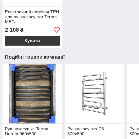
Електричний нагрівач ТЕН
для рушникосушки Terma
MEG
2 108
₴
Купити
Подібні товари компанії
Рушникосушка Terma
Рушникосушка П3
Рушн
Dorota 960х500
500х800
600