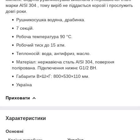
марки AISI 304 , тому виріб не піддається корозії і прослужить
довгі роки.
Рушникосушка водяна, драбинка.
7 секцій.
Робоча температура 90 °С.
Робочий тиск до 15 атм.
Теплоносій: вода, антифриз, масло.
Матеріал: нержавіюча сталь AISI 304, поверхня
полірована. Підключення нижнє G1/2 ВН.
Габарити В×Ш×Г: 800×530×110 мм.
Україна
Приховати
Характеристики
Основні
Країна виробник
Україна