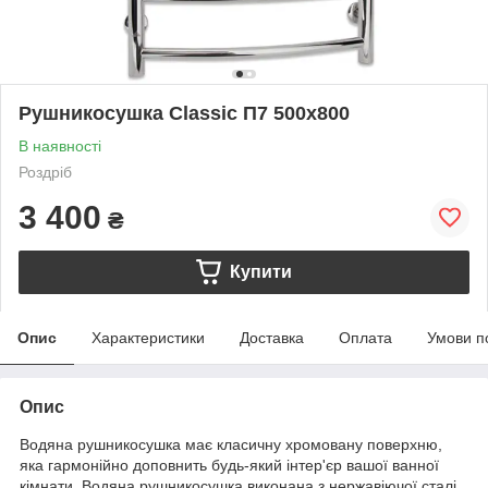
Рушникосушка Classic П7 500х800
В наявності
Роздріб
3 400
₴
Купити
Опис
Характеристики
Доставка
Оплата
Умови п
Опис
Водяна рушникосушка має класичну хромовану поверхню,
яка гармонійно доповнить будь-який інтер'єр вашої ванної
кімнати. Водяна рушникосушка виконана з нержавіючої сталі