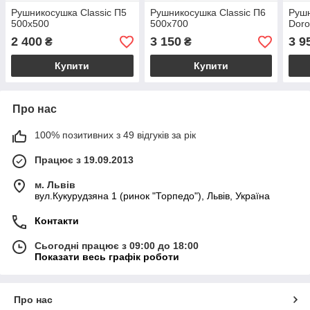
Рушникосушка Classic П5
Рушникосушка Classic П6
Руш
500х500
500х700
Doro
2 400
3 150
3 9
₴
₴
Купити
Купити
Про нас
100% позитивних з 49 відгуків за рік
Працює з 19.09.2013
м. Львів
вул.Кукурудзяна 1 (ринок "Торпедо"), Львів, Україна
Контакти
Сьогодні працює з 09:00 до 18:00
Показати весь графік роботи
Про нас