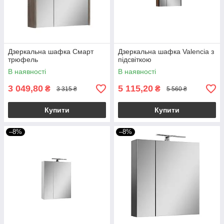
Дзеркальна шафка Смарт
Дзеркальна шафка Valencia з
трюфель
підсвіткою
В наявності
В наявності
3 049,80
5 115,20
₴
₴
3 315 ₴
5 560 ₴
Купити
Купити
–8%
–8%