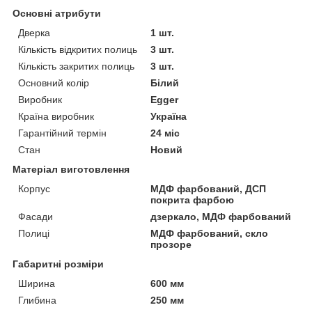
Основні атрибути
Дверка
1 шт.
Кількість відкритих полиць
3 шт.
Кількість закритих полиць
3 шт.
Основний колір
Білий
Виробник
Egger
Країна виробник
Україна
Гарантійний термін
24 міс
Стан
Новий
Матеріал виготовлення
Корпус
МДФ фарбований, ДСП
покрита фарбою
Фасади
дзеркало, МДФ фарбований
Полиці
МДФ фарбований, скло
прозоре
Габаритні розміри
Ширина
600 мм
Глибина
250 мм