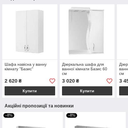
Шафа навісна у ванну
Дзеркальна шафа для
Дзе
кімнату "Базис"
ванної кімнати Базис 60
ванн
см
см
2 620
3 020
3 4
₴
₴
Купити
Купити
Акційні пропозиції та новинки
–8%
–8%