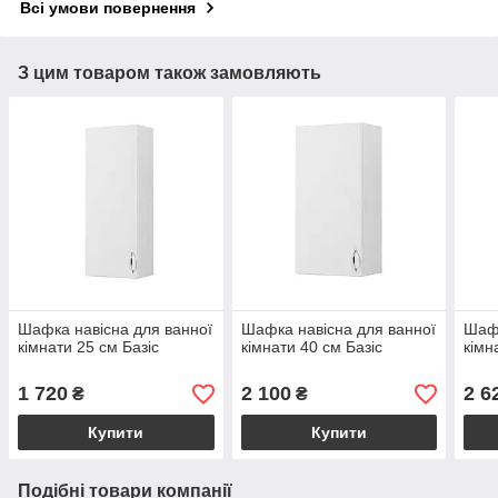
Всі умови повернення
З цим товаром також замовляють
Шафка навісна для ванної
Шафка навісна для ванної
Шафа
кімнати 25 см Базіс
кімнати 40 см Базіс
кімн
1 720
2 100
2 6
₴
₴
Купити
Купити
Подібні товари компанії