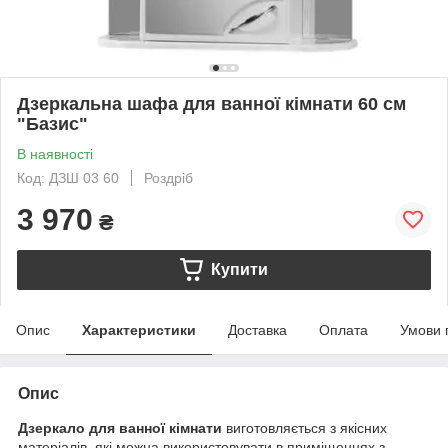
Дзеркальна шафа для ванної кімнати 60 см
"Базис"
В наявності
Код: ДЗШ 03 60
Роздріб
3 970
₴
Купити
Опис
Характеристики
Доставка
Оплата
Умови 
Опис
Дзеркало для ванної кімнати
виготовляється з якісних
матеріалів, які можна використовувати в приміщеннях з