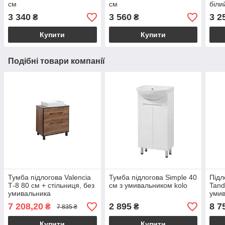
см
см
біли
3 340
3 560
3 2
₴
₴
Купити
Купити
Подібні товари компанії
Тумба підлогова Valencia
Тумба підлогова Simple 40
Підл
Т-8 80 см + стільниця, без
см з умивальником kolo
Tand
умивальника
умив
7 208,20
2 895
8 7
₴
₴
7 835 ₴
Купити
Купити