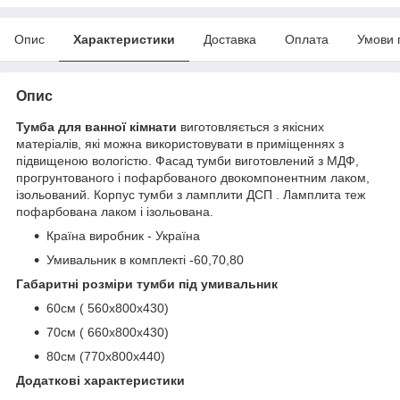
Опис
Характеристики
Доставка
Оплата
Умови 
Опис
Тумба для ванної кімнати
виготовляється з якісних
матеріалів, які можна використовувати в приміщеннях з
підвищеною вологістю. Фасад тумби виготовлений з МДФ,
прогрунтованого і пофарбованого двокомпонентним лаком,
ізольований. Корпус тумби з ламплити ДСП . Ламплита теж
пофарбована лаком і ізольована.
Країна виробник - Україна
Умивальник в комплекті -60,70,80
Габаритні розміри тумби під умивальник
60см ( 560х800х430)
70см ( 660х800х430)
80см (770х800х440)
Додаткові характеристики