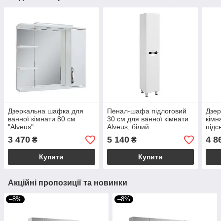
Дзеркальна шафка для
Пенал-шафа підлоговий
Дзер
ванної кімнати 80 см
30 см для ванної кімнати
кімн
"Alveus"
Alveus, білий
підс
3 470
5 140
4 8
₴
₴
Купити
Купити
Акційні пропозиції та новинки
–8%
–8%