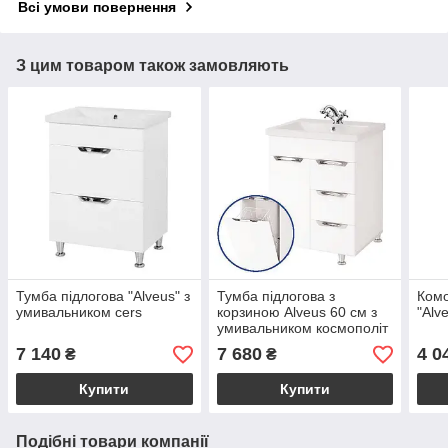
Всі умови повернення
З цим товаром також замовляють
Тумба підлогова "Alveus" з
Тумба підлогова з
Комо
умивальником cers
корзиною Alveus 60 см з
"Alv
умивальником космополіт
7 140
7 680
4 0
₴
₴
Купити
Купити
Подібні товари компанії