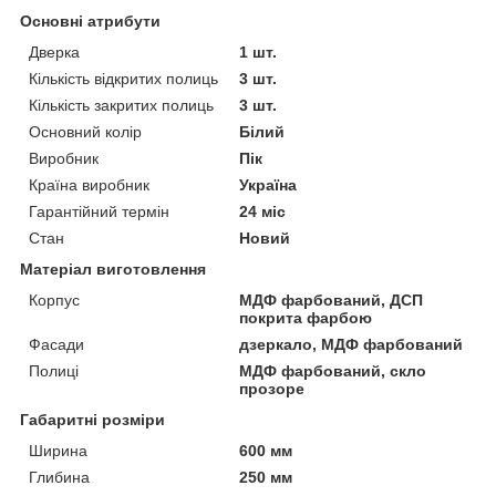
Основні атрибути
Дверка
1 шт.
Кількість відкритих полиць
3 шт.
Кількість закритих полиць
3 шт.
Основний колір
Білий
Виробник
Пік
Країна виробник
Україна
Гарантійний термін
24 міс
Стан
Новий
Матеріал виготовлення
Корпус
МДФ фарбований, ДСП
покрита фарбою
Фасади
дзеркало, МДФ фарбований
Полиці
МДФ фарбований, скло
прозоре
Габаритні розміри
Ширина
600 мм
Глибина
250 мм