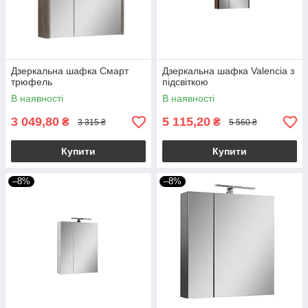
Дзеркальна шафка Смарт
Дзеркальна шафка Valencia з
трюфель
підсвіткою
В наявності
В наявності
3 049,80
5 115,20
₴
₴
3 315 ₴
5 560 ₴
Купити
Купити
–8%
–8%